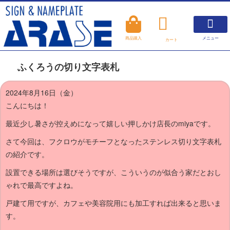
メニュー
商品購入
カート
看板について
製作について
アラセの製品紹介
よくあるご質問
商品購入
お知らせ
ふくろうの切り文字表札
2024年8月16日（金）
こんにちは！
最近少し暑さが控えめになって嬉しい押しかけ店長のmiyaです。
さて今回は、フクロウがモチーフとなったステンレス切り文字表札
の紹介です。
設置できる場所は選びそうですが、こういうのが似合う家だとおし
ゃれで最高ですよね。
戸建て用ですが、カフェや美容院用にも加工すれば出来ると思いま
す。