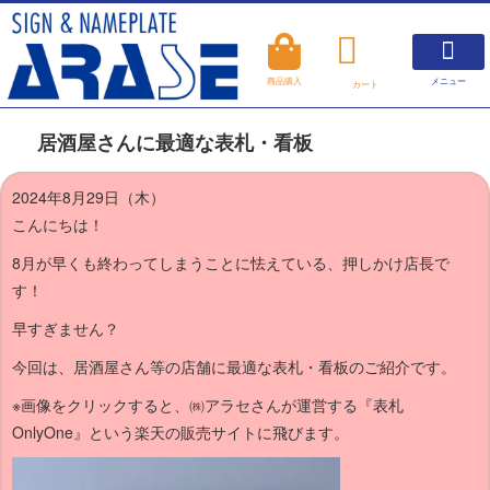
メニュー
商品購入
カート
看板について
製作について
アラセの製品紹介
よくあるご質問
商品購入
お知らせ
居酒屋さんに最適な表札・看板
2024年8月29日（木）
こんにちは！
8月が早くも終わってしまうことに怯えている、押しかけ店長で
す！
早すぎません？
今回は、居酒屋さん等の店舗に最適な表札・看板のご紹介です。
※画像をクリックすると、㈱アラセさんが運営する『表札
OnlyOne』という楽天の販売サイトに飛びます。