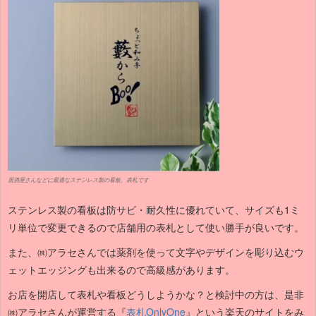
居酒屋さんなどに最適なステンレス製の看板、表札です
ステンレス製の看板は防サビ・耐久性に優れていて、サイズも1ミ
リ単位で変更できるので店舗用の表札として使い勝手が良いです。
また、㈱アラセさんでは薬剤を使って文字やデザインを彫り込むウ
ェットエッジングも出来るので高級感があります。
お店を開店して表札や看板どうしようかな？と検討中の方は、是非
㈱アラセさんが運営する『
表札OnlyOne
』という楽天のサイトをみ