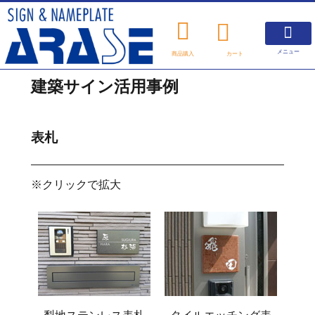
メニュー
商品購入
カート
看板について
製作について
アラセの製品紹介
よくあるご質問
商品購入
お知らせ
建築サイン活用事例
表札
※クリックで拡大