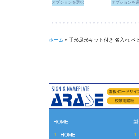
オプションを選択
オプションを
ホーム
»
手形足形キット付き 名入れ ベ
HOME
製
HOME