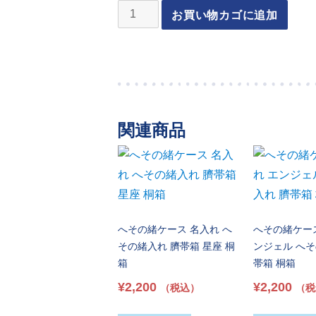
お買い物カゴに追加
関連商品
へその緒ケース 名入れ へ
へその緒ケース
その緒入れ 臍帯箱 星座 桐
ンジェル へそ
箱
帯箱 桐箱
¥
2,200
¥
2,200
（税込）
（税